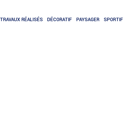
TRAVAUX RÉALISÉS
DÉCORATIF
PAYSAGER
SPORTIF
SPORTIF
SPORTIF
Ponte de
Estoril Op
Vagos
2022