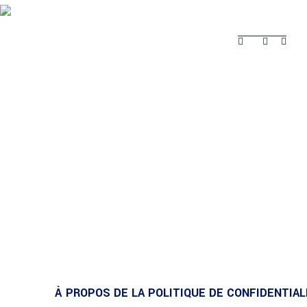
Sur la Safina
Produit
Travaux Réalisés
Contacts
Travaux
Sur la Safina
Produit
Contacts
Réalisés
À PROPOS DE LA POLITIQUE DE CONFIDENTIAL