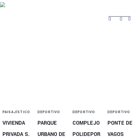
Acerca de Safina
Producto
Trabajos Realizados
Contactos
Acerca de
Trabajos
Producto
Contactos
Safina
Realizados
PAISAJÍSTICO
DEPORTIVO
DEPORTIVO
DEPORTIVO
VIVIENDA
PARQUE
COMPLEJO
PONTE DE
PRIVADA S.
URBANO DE
POLIDEPOR
VAGOS