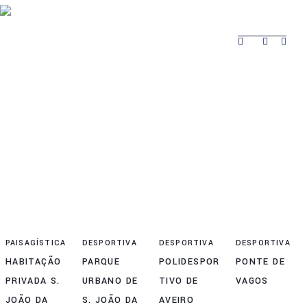
Sobre
Produtos
Obras Realizadas
Contactos
Obras
Sobre
Produtos
Contactos
Realizadas
PAISAGÍSTICA
DESPORTIVA
DESPORTIVA
DESPORTIVA
HABITAÇÃO
PARQUE
POLIDESPOR
PONTE DE
PRIVADA S.
URBANO DE
TIVO DE
VAGOS
JOÃO DA
S. JOÃO DA
AVEIRO