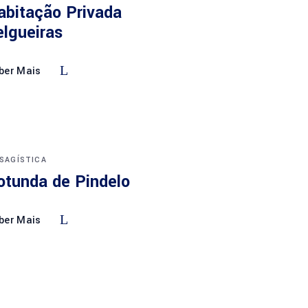
abitação Privada
elgueiras
ber Mais
ISAGÍSTICA
otunda de Pindelo
ber Mais