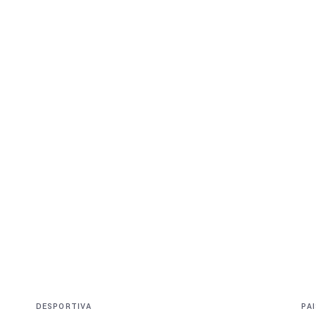
Produtos
Obras Realizad
DESPORTIVA
PA