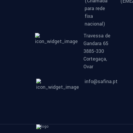
(Chamada
(EMEA
para rede
fixa
nacional)
Travessa de
Gandara 65
3885-330
Cortegaça,
Ovar
info@safina.pt