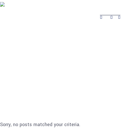
Sobre
Produtos
Obras Realizadas
Contactos
Obras
Sobre
Produtos
Contactos
Realizadas
Sorry, no posts matched your criteria.