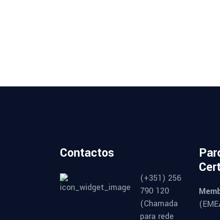
Contactos
Par
Cer
(+351) 256
790 120
Memb
(Chamada
(EMEA
para rede